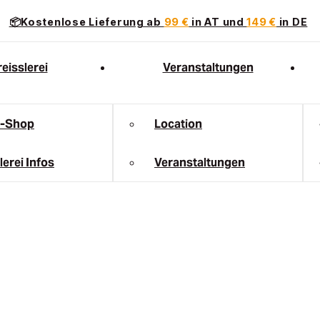
📦Kostenlose Lieferung ab
99 €
in AT und
149 €
in DE
eisslerei
Veranstaltungen
e-Shop
Location
lerei Infos
Veranstaltungen