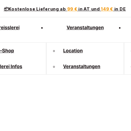
📦Kostenlose Lieferung ab
99 €
in AT und
149 €
in DE
eisslerei
Veranstaltungen
e-Shop
Location
lerei Infos
Veranstaltungen