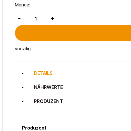
Menge:
Erdbeer-
-
+
Vanille
Fruchtaufstrich
130g
Menge
vorrätig
DETAILS
NÄHRWERTE
PRODUZENT
Produzent