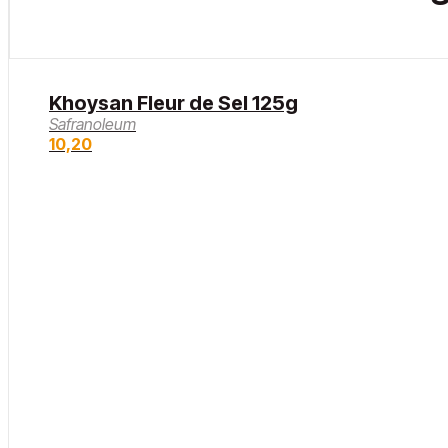
Khoysan Fleur de Sel 125g
Safranoleum
10,20