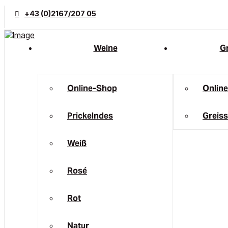
+43 (0)2167/207 05
Weine
Gr
Online-Shop
Onlin
Prickelndes
Greiss
Weiß
Rosé
Rot
Natur