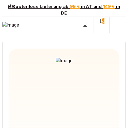
📦Kostenlose Lieferung ab
99 €
in AT und
149 €
in
DE
0