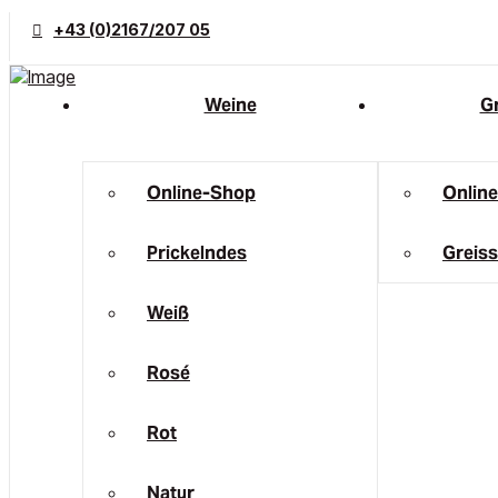
+43 (0)2167/207 05
Weine
Gr
Online-Shop
Onlin
Prickelndes
Greiss
Weiß
Rosé
Rot
Natur