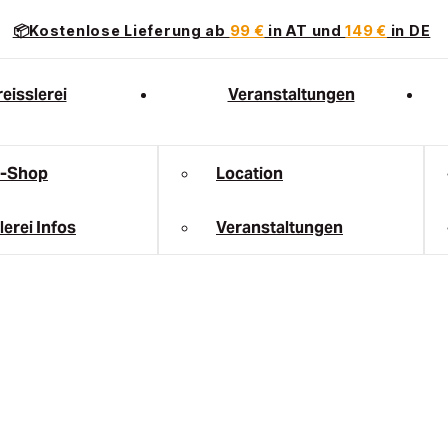
📦Kostenlose Lieferung ab
99 €
in AT und
149 €
in DE
eisslerei
Veranstaltungen
e-Shop
Location
lerei Infos
Veranstaltungen