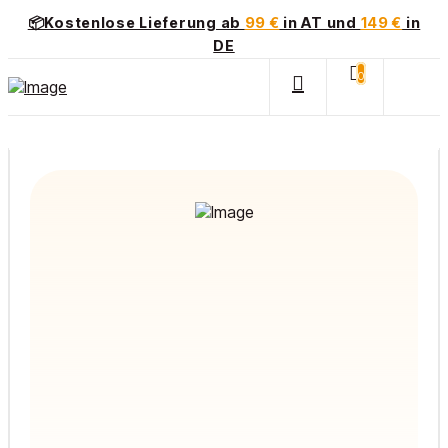
📦Kostenlose Lieferung ab
99 €
in AT und
149 €
in
DE
0