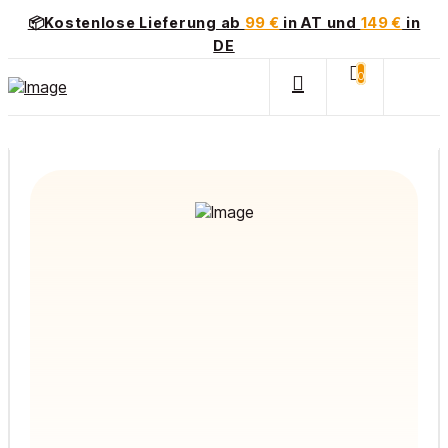
📦Kostenlose Lieferung ab
99 €
in AT und
149 €
in
DE
0