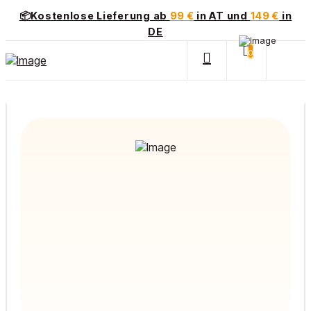
📦Kostenlose Lieferung ab
99 €
in AT und
149 €
in
DE
0