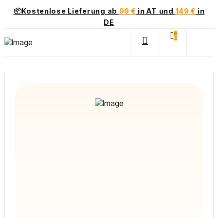
📦Kostenlose Lieferung ab
99 €
in AT und
149 €
in
DE
0