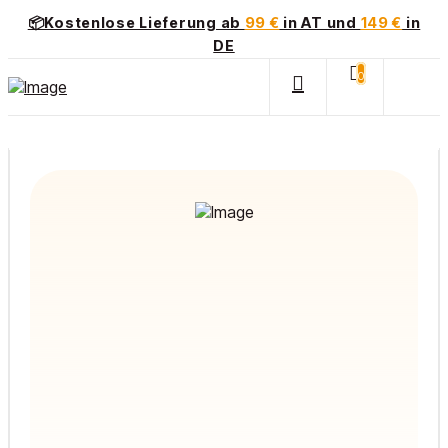
📦Kostenlose Lieferung ab
99 €
in AT und
149 €
in
DE
0