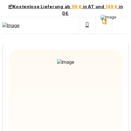
📦Kostenlose Lieferung ab
99 €
in AT und
149 €
in
DE
0