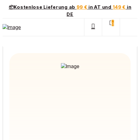
📦Kostenlose Lieferung ab
99 €
in AT und
149 €
in
DE
0