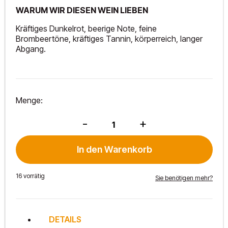
WARUM WIR DIESEN WEIN LIEBEN
Kräftiges Dunkelrot, beerige Note, feine
Brombeertöne, kräftiges Tannin, körperreich, langer
Abgang.
Menge:
BF
-
+
"Ried
Pfarrweingarten"
2023
In den Warenkorb
Menge
16 vorrätig
Sie benötigen mehr?
DETAILS