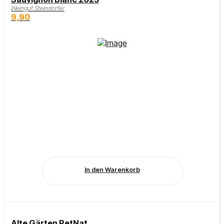
Weingut Steindorfer
9,90
In den Warenkorb
Alte Gärten PetNat