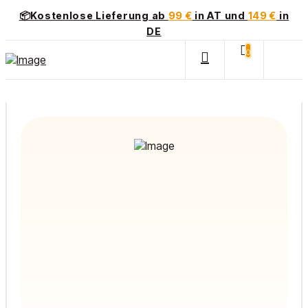
📦Kostenlose Lieferung ab
99 €
in AT und
149 €
in
DE
0