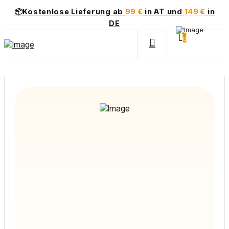
📦Kostenlose Lieferung ab
99 €
in AT und
149 €
in
DE
0