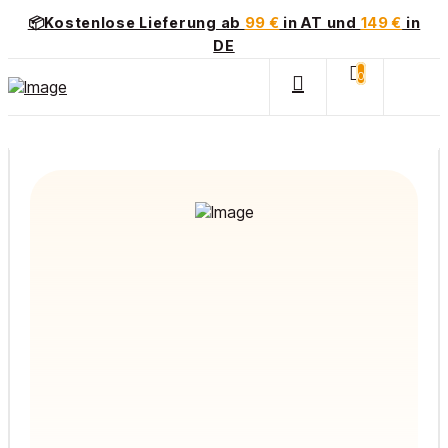
📦Kostenlose Lieferung ab
99 €
in AT und
149 €
in
DE
0