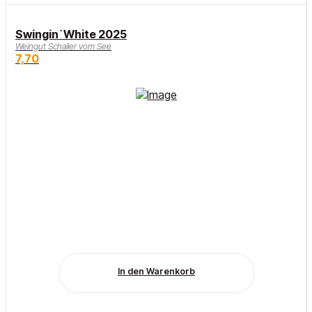
Swingin`White 2025
Weingut Schaller vom See
7,70
In den Warenkorb