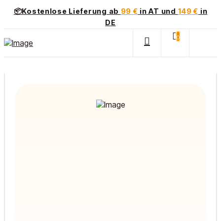
📦Kostenlose Lieferung ab
99 €
in AT und
149 €
in
DE
0