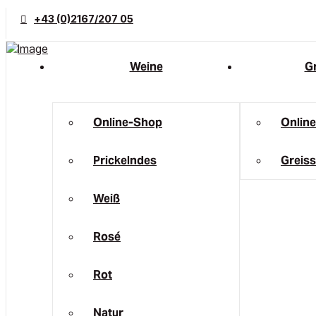
+43 (0)2167/207 05
Weine
Gr
Online-Shop
Onlin
Prickelndes
Greiss
Weiß
Rosé
Rot
Natur