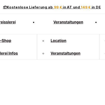
📦Kostenlose Lieferung ab
99 €
in AT und
149 €
in DE
eisslerei
Veranstaltungen
e-Shop
Location
lerei Infos
Veranstaltungen