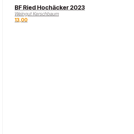
BF Ried Hochäcker 2023
Weingut Kerschbaum
13,00