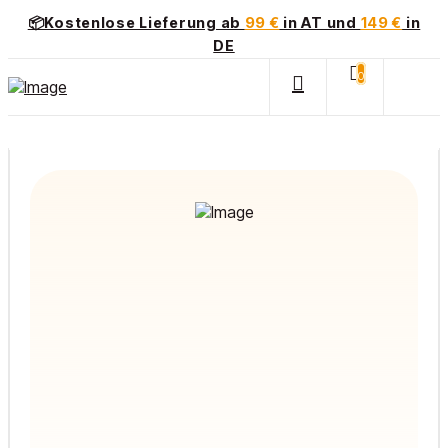
📦Kostenlose Lieferung ab
99 €
in AT und
149 €
in
DE
0