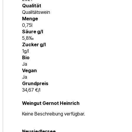
Qualität
Qualitätswein
Menge
0,75l
Säure g/l
5,8‰
Zucker g/l
1g/l
Bio
Ja
Vegan
Ja
Grundpreis
34,67 €/l
Weingut Gernot Heinrich
Keine Beschreibung verfügbar.
Neusiedlersee