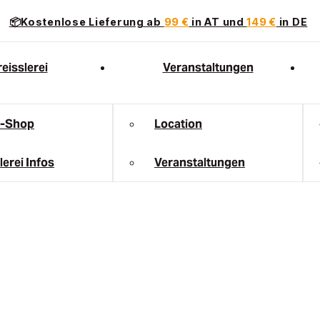
📦Kostenlose Lieferung ab
99 €
in AT und
149 €
in DE
eisslerei
Veranstaltungen
e-Shop
Location
lerei Infos
Veranstaltungen