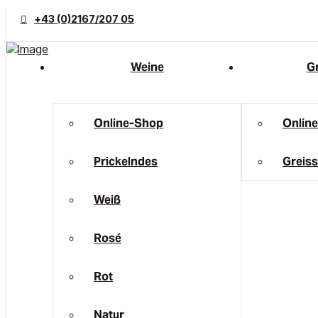
+43 (0)2167/207 05
Weine
Gr
Online-Shop
Onlin
Prickelndes
Greiss
Weiß
Rosé
Rot
Natur