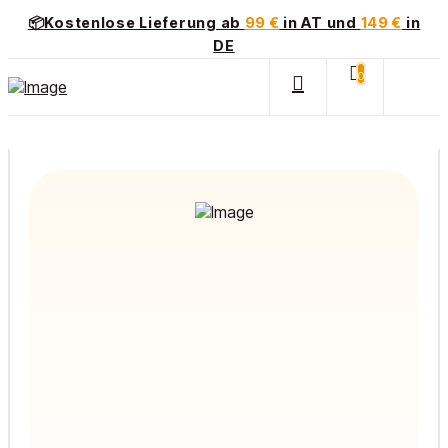
📦Kostenlose Lieferung ab
99 €
in AT und
149 €
in
DE
0