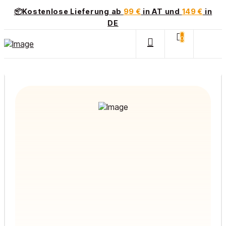
📦Kostenlose Lieferung ab
99 €
in AT und
149 €
in
DE
0