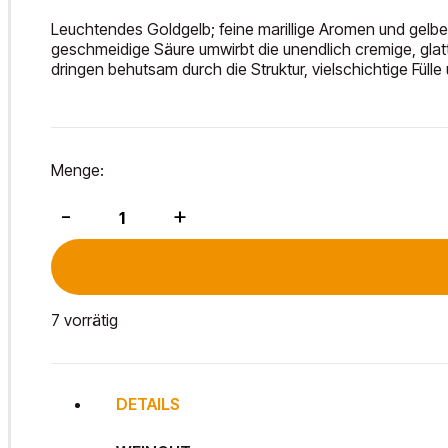
Leuchtendes Goldgelb; feine marillige Aromen und gelbe 
geschmeidige Säure umwirbt die unendlich cremige, glat
dringen behutsam durch die Struktur, vielschichtige Fülle
Menge:
Chardonnay
-
+
Beerenauslese
2021
Menge
7 vorrätig
DETAILS