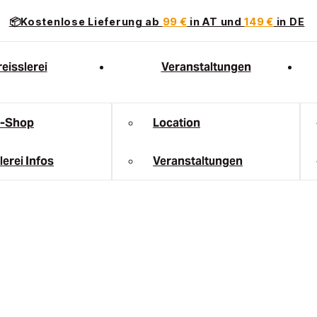
📦Kostenlose Lieferung ab
99 €
in AT und
149 €
in DE
eisslerei
Veranstaltungen
e-Shop
Location
lerei Infos
Veranstaltungen