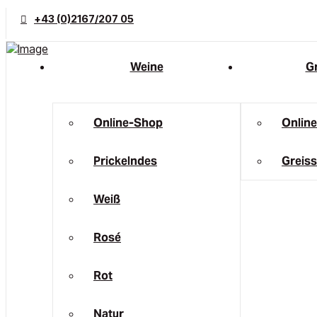
+43 (0)2167/207 05
Weine
Gr
Online-Shop
Onlin
Prickelndes
Greiss
Weiß
Rosé
Rot
Natur