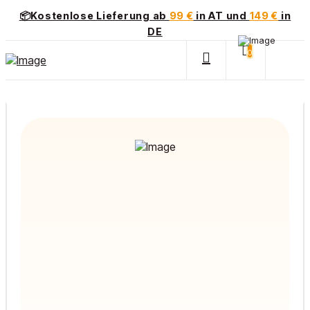
📦Kostenlose Lieferung ab
99 €
in AT und
149 €
in
DE
0