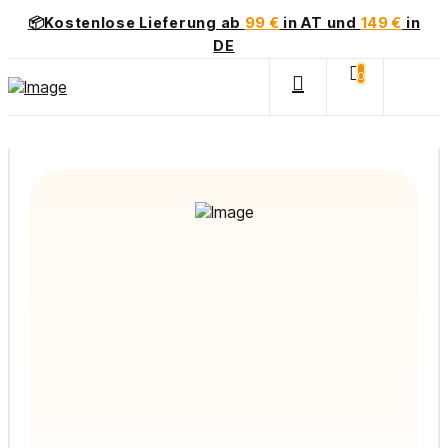
📦Kostenlose Lieferung ab
99 €
in AT und
149 €
in
DE
0