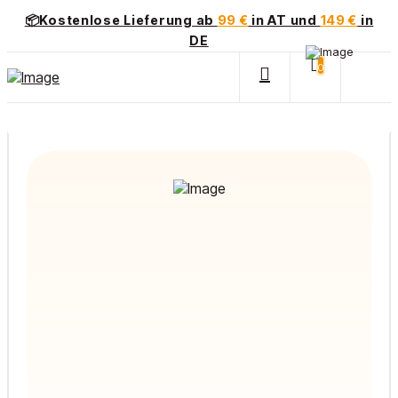
📦Kostenlose Lieferung ab
99 €
in AT und
149 €
in
DE
0