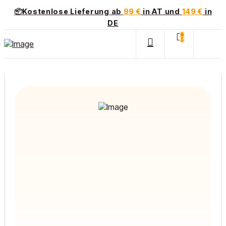
📦Kostenlose Lieferung ab
99 €
in AT und
149 €
in
DE
0