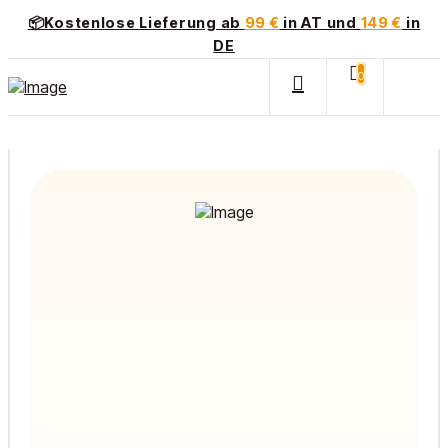
📦Kostenlose Lieferung ab
99 €
in AT und
149 €
in
DE
0