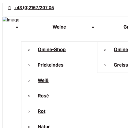
+43 (0)2167/207 05
Weine
Gr
Online-Shop
Onlin
Prickelndes
Greiss
Weiß
Rosé
Rot
Natur