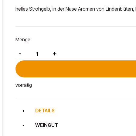
helles Strohgelb, in der Nase Aromen von Lindenblüten,
Menge:
Königlicher
-
+
Wein
MMXXI
2023
Menge
vorrätig
DETAILS
WEINGUT