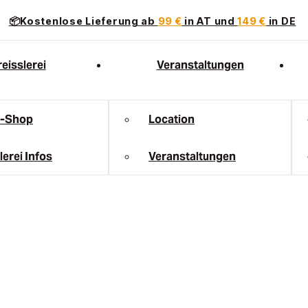
📦Kostenlose Lieferung ab
99 €
in AT und
149 €
in DE
eisslerei
Veranstaltungen
e-Shop
Location
lerei Infos
Veranstaltungen