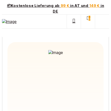
📦Kostenlose Lieferung ab
99 €
in AT und
149 €
in
DE
0