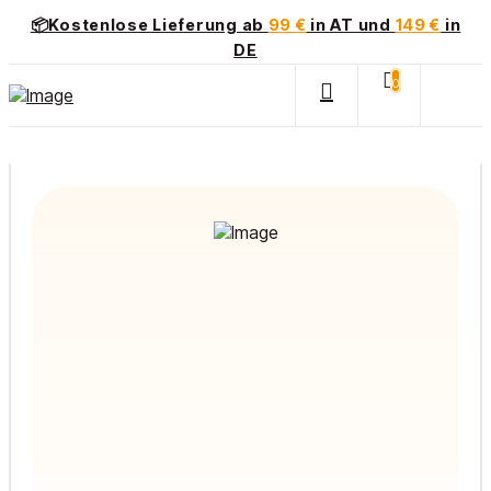
📦Kostenlose Lieferung ab
99 €
in AT und
149 €
in
DE
0