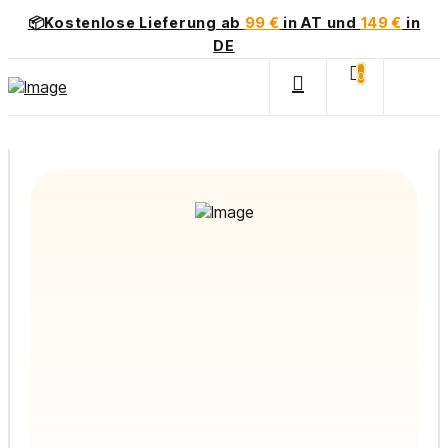
📦Kostenlose Lieferung ab
99 €
in AT und
149 €
in
DE
0