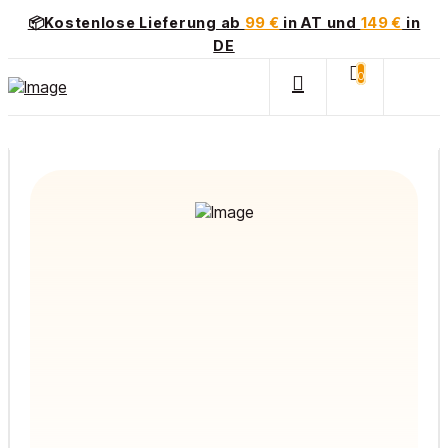
📦Kostenlose Lieferung ab
99 €
in AT und
149 €
in
DE
0