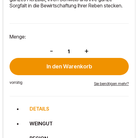
Sorgfalt in die Bewirtschaftung Ihrer Reben stecken.
Menge:
a
-
+
quiet
soft
light
In den Warenkorb
2022
Menge
vorrätig
Sie benötigen mehr?
DETAILS
WEINGUT