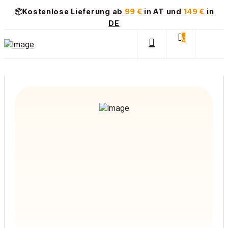
📦Kostenlose Lieferung ab
99 €
in AT und
149 €
in
DE
0