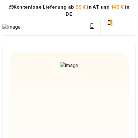
📦Kostenlose Lieferung ab
99 €
in AT und
149 €
in
DE
0