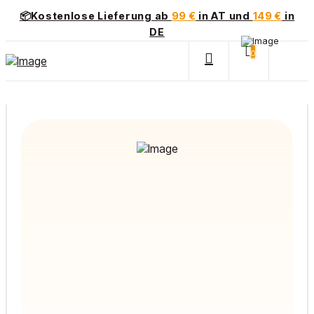
📦Kostenlose Lieferung ab
99 €
in AT und
149 €
in
DE
0