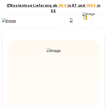
📦Kostenlose Lieferung ab
99 €
in AT und
149 €
in
DE
0